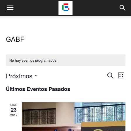
GABF
No hay eventos programados.
Próximos
Na
Navega
Buscar
Lista
de
Selecciona
de
Últimos Eventos Pasados
la
vis
fecha.
búsqu
de
MAR
y
23
Eve
2017
vistas