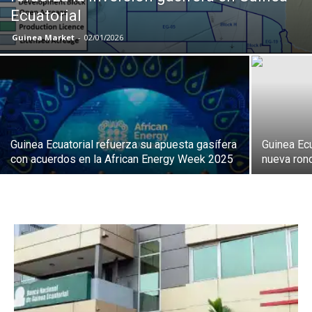
Ecuatorial
Guinea Market
-
02/01/2026
Guinea Ecuatorial refuerza su apuesta gasífera
Guinea Ecu
con acuerdos en la African Energy Week 2025
nueva rond