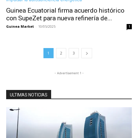
Guinea Ecuatorial firma acuerdo histórico
con SupeZet para nueva refinería de...
Guinea Market
-
10/05/2025
1
1
2
3
- Advertisement 1 -
ULTIMAS NOTICIAS