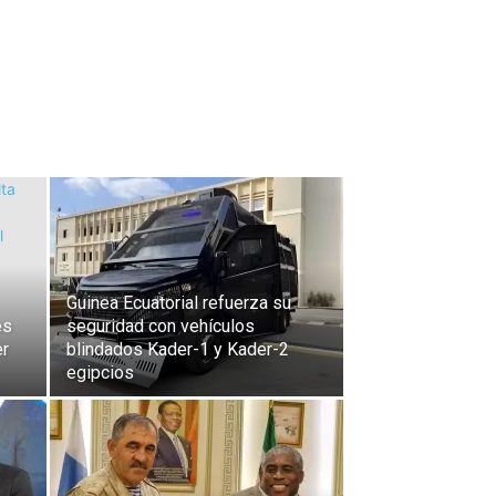
Guinea Ecuatorial refuerza su
es
seguridad con vehículos
er
blindados Kader-1 y Kader-2
egipcios