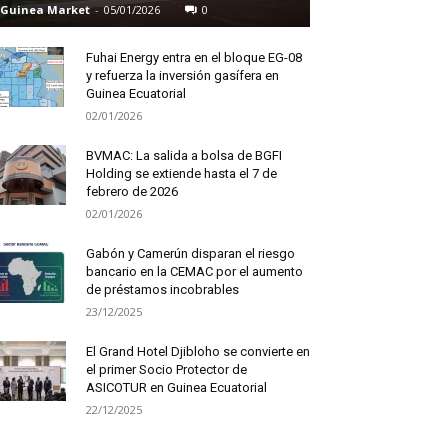
Guinea Market
-
05/01/2026
0
Fuhai Energy entra en el bloque EG-08
y refuerza la inversión gasífera en
Guinea Ecuatorial
02/01/2026
BVMAC: La salida a bolsa de BGFI
Holding se extiende hasta el 7 de
febrero de 2026
02/01/2026
Gabón y Camerún disparan el riesgo
bancario en la CEMAC por el aumento
de préstamos incobrables
23/12/2025
El Grand Hotel Djibloho se convierte en
el primer Socio Protector de
ASICOTUR en Guinea Ecuatorial
22/12/2025