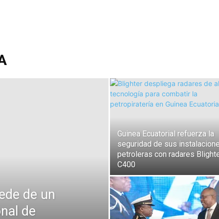
A
Guinea Ecuatorial refuerza la
seguridad de sus instalacion
petroleras con radares Blight
C400
sede de un
onal de