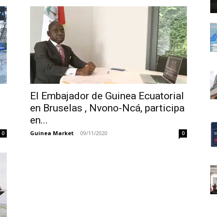
a
El Embajador de Guinea Ecuatorial
en Bruselas , Nvono-Ncá, participa
en...
Guinea Market
-
09/11/2020
0
0