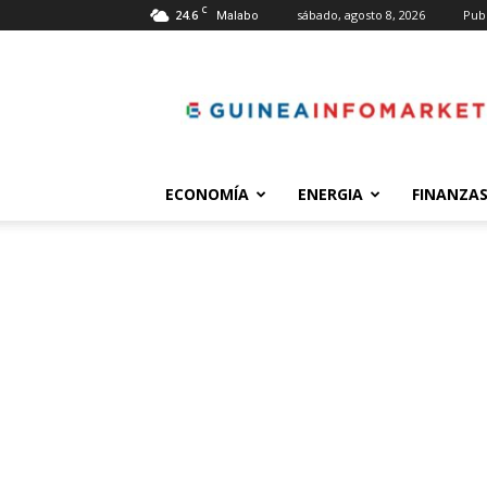
C
24.6
sábado, agosto 8, 2026
Pub
Malabo
guineainfomarket.co
ECONOMÍA
ENERGIA
FINANZA