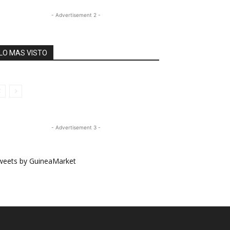
- Advertisement 2 -
LO MAS VISTO
- Advertisement 3 -
weets by GuineaMarket