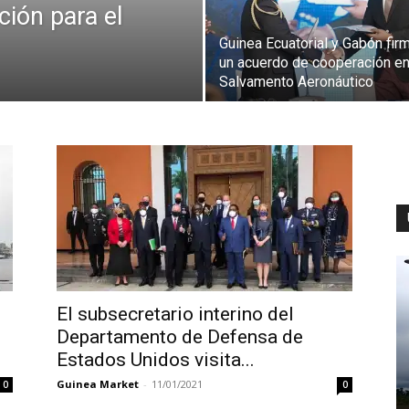
ción para el
Guinea Ecuatorial y Gabón fir
un acuerdo de cooperación e
Salvamento Aeronáutico
El subsecretario interino del
Departamento de Defensa de
Estados Unidos visita...
Guinea Market
-
11/01/2021
0
0