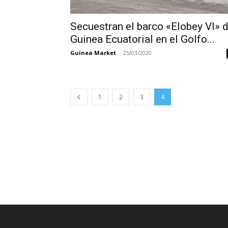
Secuestran el barco «Elobey VI» 
Guinea Ecuatorial en el Golfo...
Guinea Market
-
25/03/2020
1
2
3
4