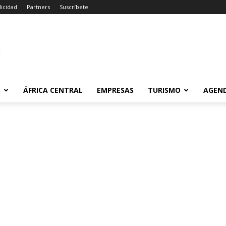
licidad
Partners
Suscríbete
m
S
ÁFRICA CENTRAL
EMPRESAS
TURISMO
AGEN