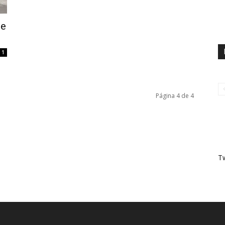
de
1
Página 4 de 4
T