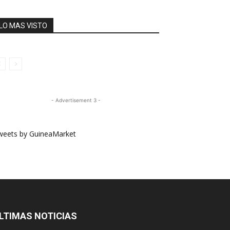
LO MAS VISTO
- Advertisement 3 -
weets by GuineaMarket
LTIMAS NOTICIAS