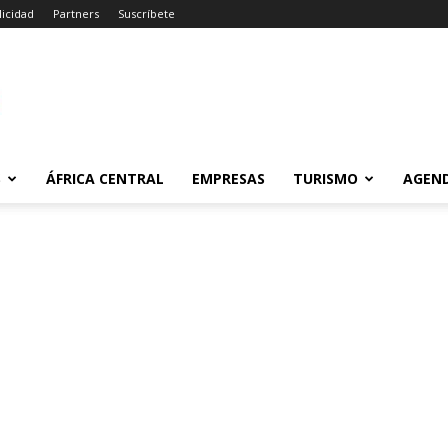
licidad
Partners
Suscríbete
m
S
ÁFRICA CENTRAL
EMPRESAS
TURISMO
AGEN