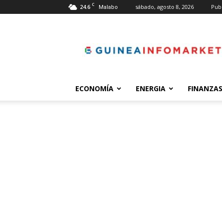
C
24.6
sábado, agosto 8, 2026
Pub
Malabo
guineainfomarket.co
ECONOMÍA
ENERGIA
FINANZA