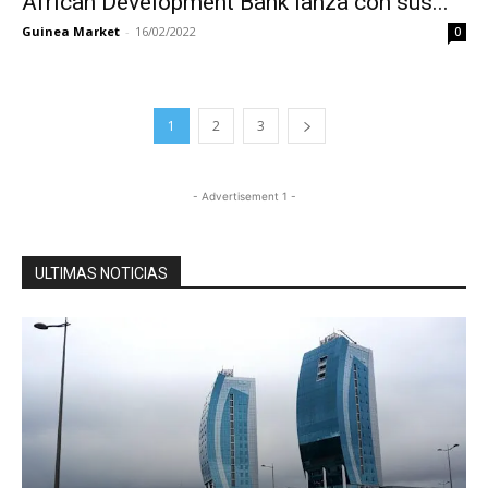
African Development Bank lanza con sus...
Guinea Market
-
16/02/2022
0
1
2
3
- Advertisement 1 -
ULTIMAS NOTICIAS