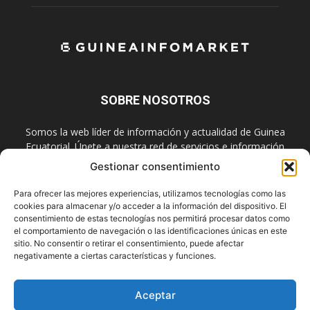
SOBRE NOSOTROS
Somos la web líder de información y actualidad de Guinea
Ecuatorial. Únete a nuestra red de servicios e información
digital también en las redes sociales.
Gestionar consentimiento
Contáctanos:
info@guineainfomarket.com
Para ofrecer las mejores experiencias, utilizamos tecnologías como las
cookies para almacenar y/o acceder a la información del dispositivo. El
consentimiento de estas tecnologías nos permitirá procesar datos como
el comportamiento de navegación o las identificaciones únicas en este
SÍGUENOS
sitio. No consentir o retirar el consentimiento, puede afectar
negativamente a ciertas características y funciones.
Aceptar