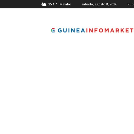
C
25.1
sábado, agosto 8, 2026
Pub
Malabo
guineainfomarket.co