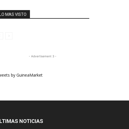
LO MAS VISTO
- Advertisement 3 -
weets by GuineaMarket
LTIMAS NOTICIAS