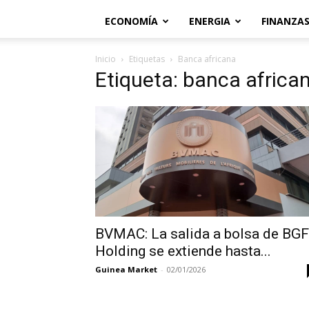
ECONOMÍA
ENERGIA
FINANZA
Inicio
Etiquetas
Banca africana
Etiqueta: banca africa
BVMAC: La salida a bolsa de BGF
Holding se extiende hasta...
Guinea Market
-
02/01/2026