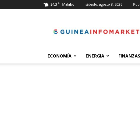
C
24.3
sábado, agosto 8, 2026
Pub
Malabo
guineainfomarket.co
ECONOMÍA
ENERGIA
FINANZA