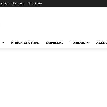
licidad
Partners
Suscríbete
m
S
ÁFRICA CENTRAL
EMPRESAS
TURISMO
AGEN