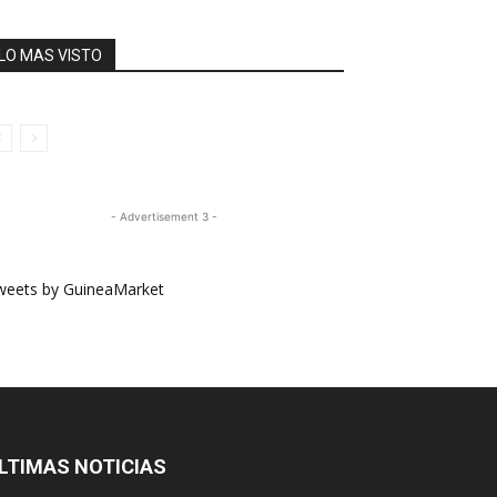
LO MAS VISTO
- Advertisement 3 -
weets by GuineaMarket
LTIMAS NOTICIAS