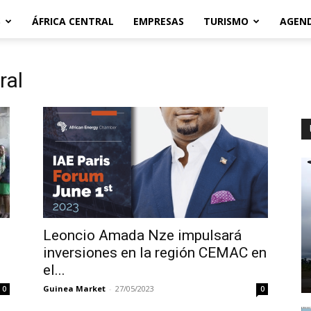
S
ÁFRICA CENTRAL
EMPRESAS
TURISMO
AGEN
ral
l
Leoncio Amada Nze impulsará
inversiones en la región CEMAC en
el...
Guinea Market
-
27/05/2023
0
0