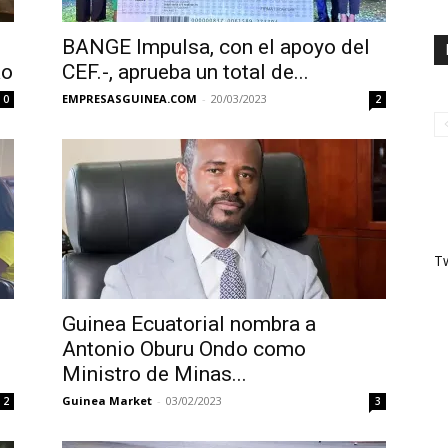
BANGE Impulsa, con el apoyo del
ao
CEF.-, aprueba un total de...
EMPRESASGUINEA.COM
-
20/03/2023
0
2
T
Guinea Ecuatorial nombra a
Antonio Oburu Ondo como
Ministro de Minas...
Guinea Market
-
03/02/2023
2
3