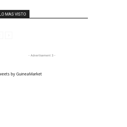
LO MAS VISTO
- Advertisement 3 -
weets by GuineaMarket