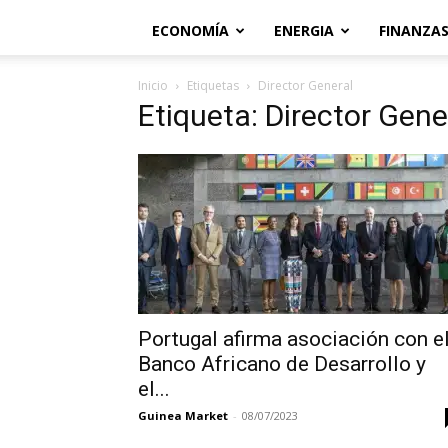
ECONOMÍA
ENERGIA
FINANZA
Inicio
Etiquetas
Director General
Etiqueta: Director Gene
Portugal afirma asociación con e
Banco Africano de Desarrollo y
el...
Guinea Market
-
08/07/2023