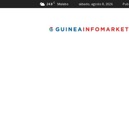
C
24.8
sábado, agosto 8, 2026
Pub
Malabo
guineainfomarket.co