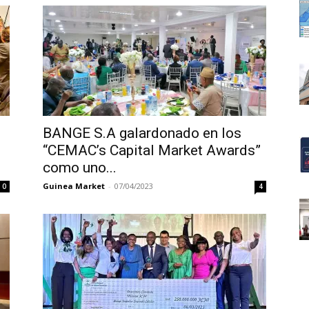
BANGE S.A galardonado en los
“CEMAC’s Capital Market Awards”
como uno...
Guinea Market
-
07/04/2023
0
4