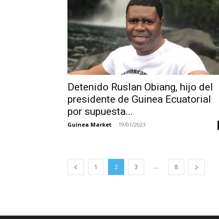
Detenido Ruslan Obiang, hijo del
presidente de Guinea Ecuatorial
por supuesta...
Guinea Market
-
19/01/2023
...
1
2
3
8