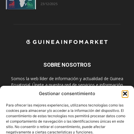
23/12/2025
SOBRE NOSOTROS
Somos la web líder de información y actualidad de Guinea
Ecuatorial. Únete a nuestra red de servicios e información
digital también en las redes sociales.
Gestionar consentimiento
Contáctanos:
info@guineainfomarket.com
Para ofrecer las mejores experiencias, utilizamos tecnologías como las
cookies para almacenar y/o acceder a la información del dispositivo. El
consentimiento de estas tecnologías nos permitirá procesar datos como
el comportamiento de navegación o las identificaciones únicas en este
SÍGUENOS
sitio. No consentir o retirar el consentimiento, puede afectar
negativamente a ciertas características y funciones.