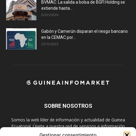
BVMAC: La salida a bolsa de BGFI Holding se
extiende hasta...
02/01/2026
Gabón y Camerún disparan el riesgo bancario
en la CEMAC por...
23/12/2025
SOBRE NOSOTROS
Somos la web líder de información y actualidad de Guinea
Ecuatorial. Únete a nuestra red de servicios e información
digital también en las redes sociales.
Gestionar consentimiento