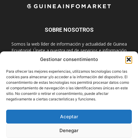
SOBRE NOSOTROS
Somos la web líder de información y actualidad de Guinea
Ecuatorial. Únete a nuestra red de servicios e información
digital también en las redes sociales.
Gestionar consentimiento
Contáctanos:
info@guineainfomarket.com
Para ofrecer las mejores experiencias, utilizamos tecnologías como las
cookies para almacenar y/o acceder a la información del dispositivo. El
consentimiento de estas tecnologías nos permitirá procesar datos como
el comportamiento de navegación o las identificaciones únicas en este
SÍGUENOS
sitio. No consentir o retirar el consentimiento, puede afectar
negativamente a ciertas características y funciones.
Aceptar
Denegar
Contactar
Publicidad
Asóciate
Aviso Legal