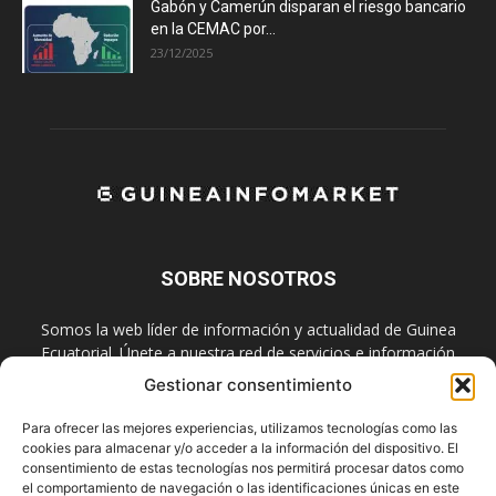
Gabón y Camerún disparan el riesgo bancario
en la CEMAC por...
23/12/2025
SOBRE NOSOTROS
Somos la web líder de información y actualidad de Guinea
Ecuatorial. Únete a nuestra red de servicios e información
digital también en las redes sociales.
Gestionar consentimiento
Contáctanos:
info@guineainfomarket.com
Para ofrecer las mejores experiencias, utilizamos tecnologías como las
cookies para almacenar y/o acceder a la información del dispositivo. El
consentimiento de estas tecnologías nos permitirá procesar datos como
el comportamiento de navegación o las identificaciones únicas en este