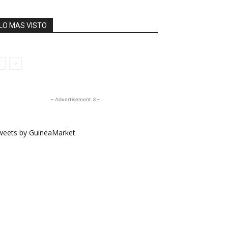
LO MAS VISTO
- Advertisement 3 -
weets by GuineaMarket