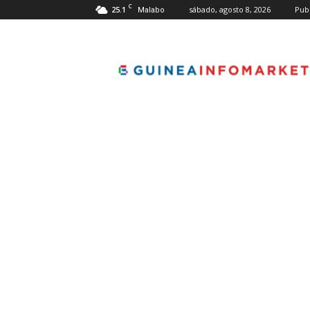
C
25.1
sábado, agosto 8, 2026
Pub
Malabo
guineainfomarket.co