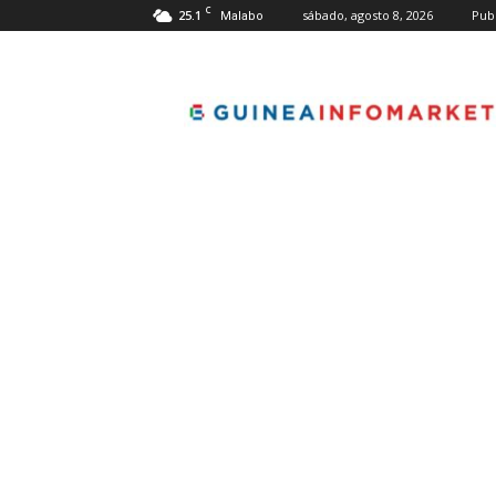
C
25.1
sábado, agosto 8, 2026
Pub
Malabo
guineainfomarket.co