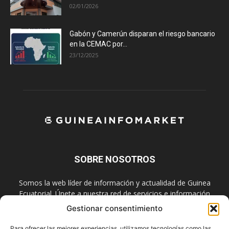
02/01/2026
Gabón y Camerún disparan el riesgo bancario
en la CEMAC por...
23/12/2025
SOBRE NOSOTROS
Somos la web líder de información y actualidad de Guinea
Ecuatorial. Únete a nuestra red de servicios e información
digital también en las redes sociales.
Gestionar consentimiento
Contáctanos:
info@guineainfomarket.com
Para ofrecer las mejores experiencias, utilizamos tecnologías como las