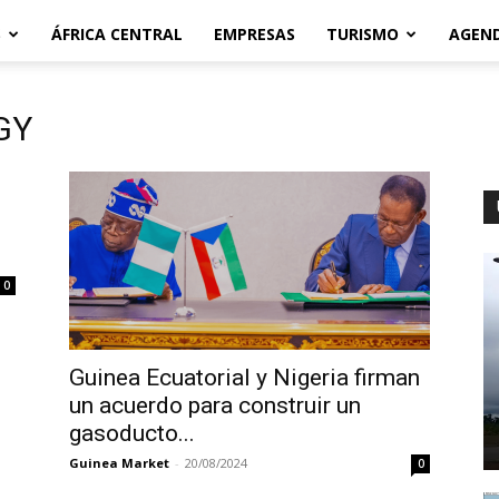
S
ÁFRICA CENTRAL
EMPRESAS
TURISMO
AGEN
GY
0
Guinea Ecuatorial y Nigeria firman
un acuerdo para construir un
gasoducto...
Guinea Market
-
20/08/2024
0