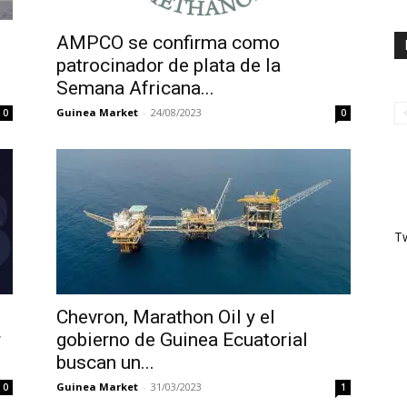
AMPCO se confirma como
patrocinador de plata de la
Semana Africana...
Guinea Market
-
24/08/2023
0
0
T
Chevron, Marathon Oil y el
r
gobierno de Guinea Ecuatorial
buscan un...
Guinea Market
-
31/03/2023
0
1