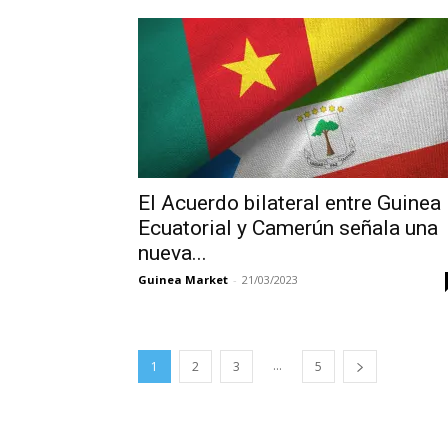
El Acuerdo bilateral entre Guinea
Ecuatorial y Camerún señala una
nueva...
Guinea Market
-
21/03/2023
...
1
2
3
5