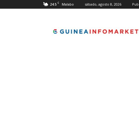
C
24.5
sábado, agosto 8, 2026
Pub
Malabo
guineainfomarket.co