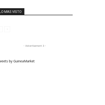
LO MAS VISTO
- Advertisement 3 -
weets by GuineaMarket