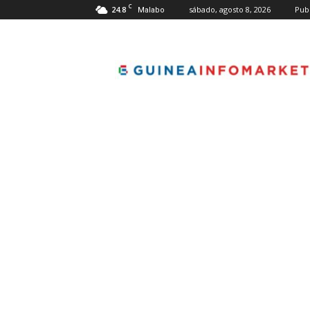
C
24.8
sábado, agosto 8, 2026
Pub
Malabo
guineainfomarket.co