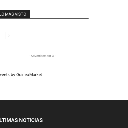
LO MAS VISTO
- Advertisement 3 -
weets by GuineaMarket
LTIMAS NOTICIAS