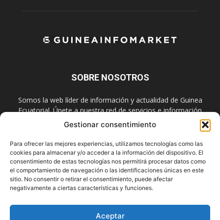
SOBRE NOSOTROS
Somos la web líder de información y actualidad de Guinea
Ecuatorial. Únete a nuestra red de servicios e información
digital también en las redes sociales.
Gestionar consentimiento
Contáctanos:
info@guineainfomarket.com
Para ofrecer las mejores experiencias, utilizamos tecnologías como las
cookies para almacenar y/o acceder a la información del dispositivo. El
consentimiento de estas tecnologías nos permitirá procesar datos como
el comportamiento de navegación o las identificaciones únicas en este
SÍGUENOS
sitio. No consentir o retirar el consentimiento, puede afectar
negativamente a ciertas características y funciones.
Aceptar