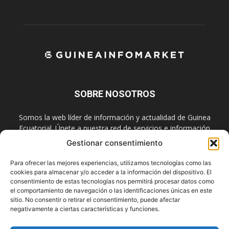
SOBRE NOSOTROS
Somos la web líder de información y actualidad de Guinea
Ecuatorial. Únete a nuestra red de servicios e información
digital también en las redes sociales.
Gestionar consentimiento
Contáctanos:
info@guineainfomarket.com
Para ofrecer las mejores experiencias, utilizamos tecnologías como las
cookies para almacenar y/o acceder a la información del dispositivo. El
consentimiento de estas tecnologías nos permitirá procesar datos como
el comportamiento de navegación o las identificaciones únicas en este
SÍGUENOS
sitio. No consentir o retirar el consentimiento, puede afectar
negativamente a ciertas características y funciones.