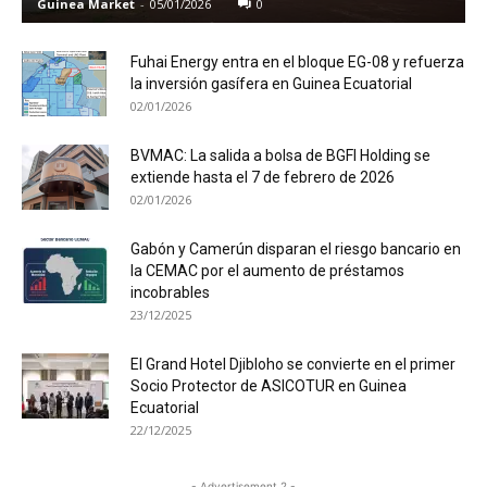
Guinea Market
-
05/01/2026
0
Fuhai Energy entra en el bloque EG-08 y refuerza
la inversión gasífera en Guinea Ecuatorial
02/01/2026
BVMAC: La salida a bolsa de BGFI Holding se
extiende hasta el 7 de febrero de 2026
02/01/2026
Gabón y Camerún disparan el riesgo bancario en
la CEMAC por el aumento de préstamos
incobrables
23/12/2025
El Grand Hotel Djibloho se convierte en el primer
Socio Protector de ASICOTUR en Guinea
Ecuatorial
22/12/2025
- Advertisement 2 -