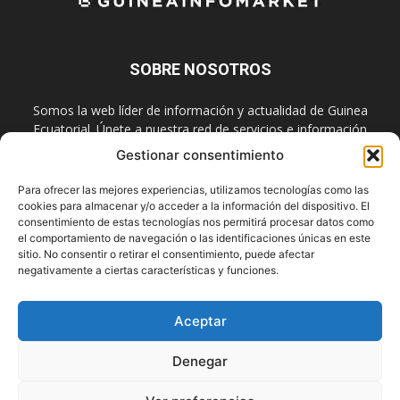
SOBRE NOSOTROS
Somos la web líder de información y actualidad de Guinea
Ecuatorial. Únete a nuestra red de servicios e información
digital también en las redes sociales.
Gestionar consentimiento
Contáctanos:
info@guineainfomarket.com
Para ofrecer las mejores experiencias, utilizamos tecnologías como las
cookies para almacenar y/o acceder a la información del dispositivo. El
consentimiento de estas tecnologías nos permitirá procesar datos como
el comportamiento de navegación o las identificaciones únicas en este
SÍGUENOS
sitio. No consentir o retirar el consentimiento, puede afectar
negativamente a ciertas características y funciones.
Aceptar
Denegar
Contactar
Publicidad
Asóciate
Aviso Legal
Política de Cookies
Privacidad
Suscríbete