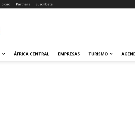
licidad
Partners
Suscríbete
m
S
ÁFRICA CENTRAL
EMPRESAS
TURISMO
AGEN