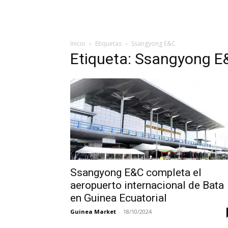
Inicio
Etiquetas
Ssangyong E&C
Etiqueta: Ssangyong E
Ssangyong E&C completa el
aeropuerto internacional de Bata
en Guinea Ecuatorial
Guinea Market
-
18/10/2024