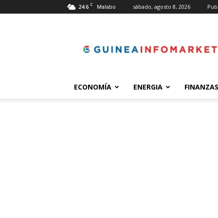
C
24.6
sábado, agosto 8, 2026
Pub
Malabo
guineainfomarket.co
ECONOMÍA
ENERGIA
FINANZA