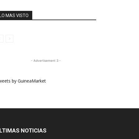
LO MAS VISTO
- Advertisement 3 -
weets by GuineaMarket
LTIMAS NOTICIAS