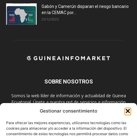
Gabón y Camerún disparan el riesgo bancario
en la CEMAC por...
23/12/2025
SOBRE NOSOTROS
Somos la web líder de información y actualidad de Guinea
Ecuatorial. Únete a nuestra red de servicios e información
digital también en las redes sociales.
Gestionar consentimiento
Contáctanos:
info@guineainfomarket.com
Para ofrecer las mejores experiencias, utilizamos tecnologías como las
cookies para almacenar y/o acceder a la información del dispositivo. El
consentimiento de estas tecnologías nos permitirá procesar datos como