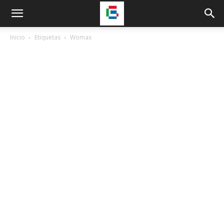
Inicio
Etiquetas
Womax