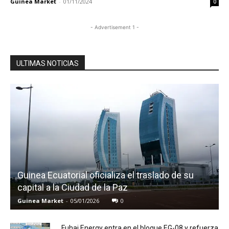
Guinea Market
-
01/11/2024
0
- Advertisement 1 -
ULTIMAS NOTICIAS
Guinea Ecuatorial oficializa el traslado de su
capital a la Ciudad de la Paz
Guinea Market
-
05/01/2026
0
Fuhai Energy entra en el bloque EG-08 y refuerza