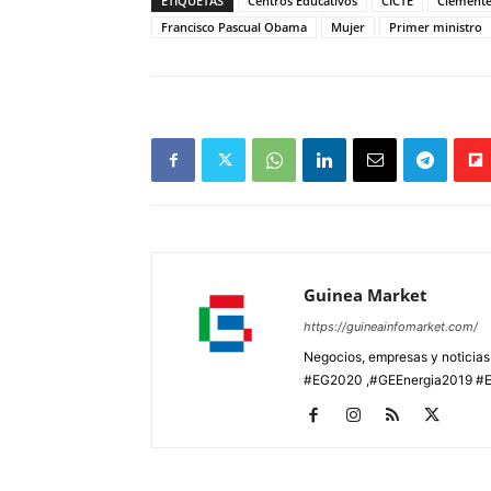
ETIQUETAS
Centros Educativos
CICTE
Clemente
Francisco Pascual Obama
Mujer
Primer ministro
Guinea Market
https://guineainfomarket.com/
Negocios, empresas y noticia
#EG2020 ,#GEEnergia2019 #E