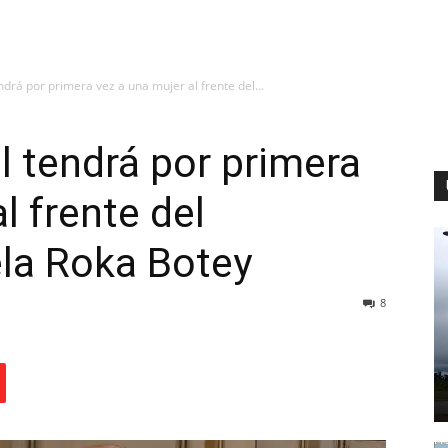
drá por primera vez a una mujer al frente del...
l tendrá por primera
l frente del
la Roka Botey
8