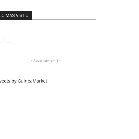
LO MAS VISTO
- Advertisement 3 -
weets by GuineaMarket