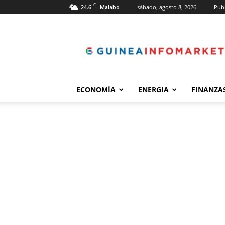
C
24.6
sábado, agosto 8, 2026
Publ
Malabo
guineainfomarket.c
ECONOMÍA
ENERGIA
FINANZA