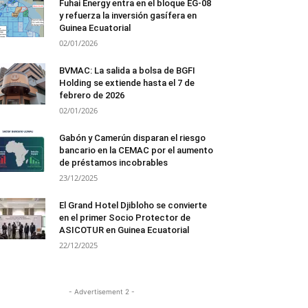
Fuhai Energy entra en el bloque EG-08
y refuerza la inversión gasífera en
Guinea Ecuatorial
02/01/2026
BVMAC: La salida a bolsa de BGFI
Holding se extiende hasta el 7 de
febrero de 2026
02/01/2026
Gabón y Camerún disparan el riesgo
bancario en la CEMAC por el aumento
de préstamos incobrables
23/12/2025
El Grand Hotel Djibloho se convierte
en el primer Socio Protector de
ASICOTUR en Guinea Ecuatorial
22/12/2025
- Advertisement 2 -