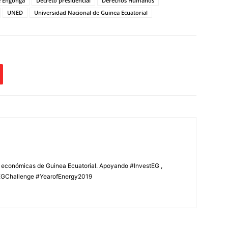
 Engonga
Decreto presidencial
Derechos Humanos
UNED
Universidad Nacional de Guinea Ecuatorial
s económicas de Guinea Ecuatorial. Apoyando #InvestEG ,
GChallenge #YearofEnergy2019