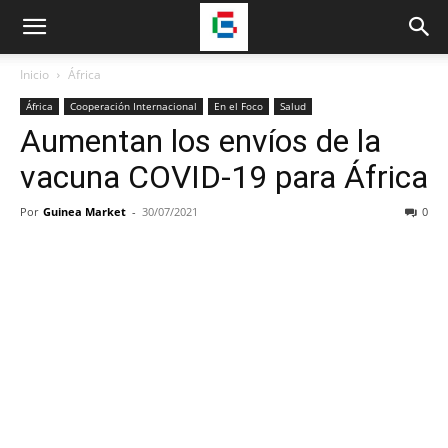
Inicio
África
África
Cooperación Internacional
En el Foco
Salud
Aumentan los envíos de la
vacuna COVID-19 para África
Por
Guinea Market
-
30/07/2021
0