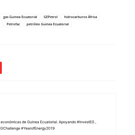
gas Guinea Ecuatorial
GEPetrol
hidrocarburos África
Petrofac
petróleo Guinea Ecuatorial
s económicas de Guinea Ecuatorial. Apoyando #InvestEG ,
GChallenge #YearofEnergy2019