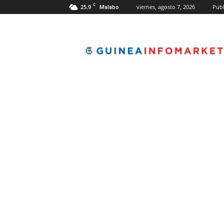
C
25.9
viernes, agosto 7, 2026
Publ
Malabo
guineainfomarket.c