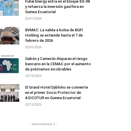
Fuhai Energy entra en el bloque EG-08
y refuerza la inversión gasífera en
Guinea Ecuatorial
02/01/2026
BVMAC: La salida a bolsa de BGFI
Holding se extiende hasta el 7 de
febrero de 2026
02/01/2026
Gabón y Camerún disparan el riesgo
bancario en la CEMAC por el aumento
de préstamos incobrables
23/12/2025
El Grand Hotel Djibloho se convierte
en el primer Socio Protector de
ASICOTUR en Guinea Ecuatorial
22/12/2025
- Advertisement 2 -