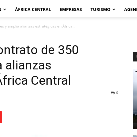
S
ÁFRICA CENTRAL
EMPRESAS
TURISMO
AGEN
s y amplía alianzas estratégicas en África...
ontrato de 350
a alianzas
frica Central
0