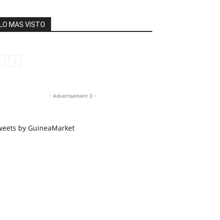
LO MAS VISTO
- Advertisement 3 -
weets by GuineaMarket