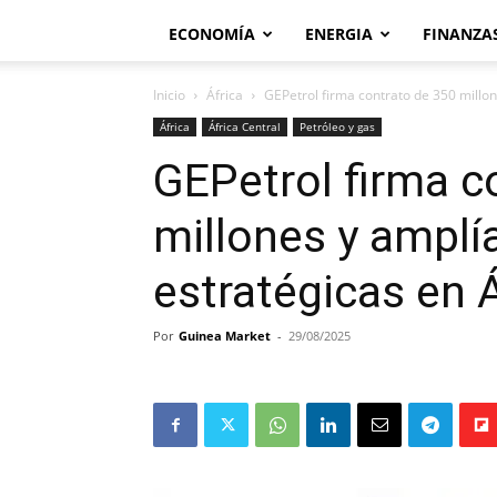
ECONOMÍA
ENERGIA
FINANZA
Inicio
África
GEPetrol firma contrato de 350 millone
África
África Central
Petróleo y gas
GEPetrol firma c
millones y amplí
estratégicas en Á
Por
Guinea Market
-
29/08/2025