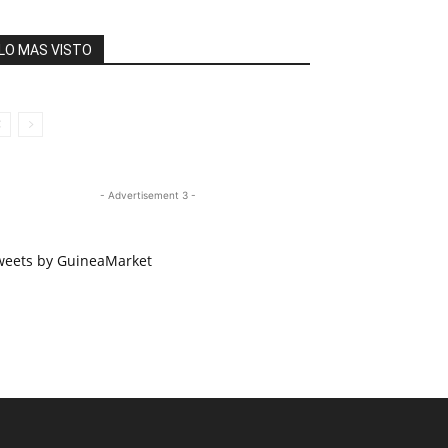
LO MAS VISTO
- Advertisement 3 -
weets by GuineaMarket