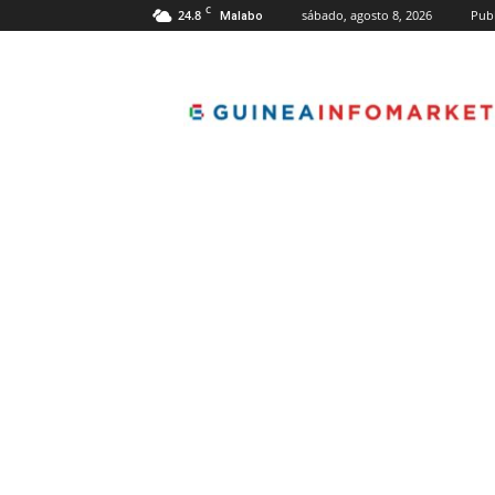
C
24.8
sábado, agosto 8, 2026
Publ
Malabo
guineainfomarket.c