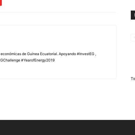
s económicas de Guinea Ecuatorial. Apoyando #InvestEG ,
GChallenge #YearofEnergy2019
T