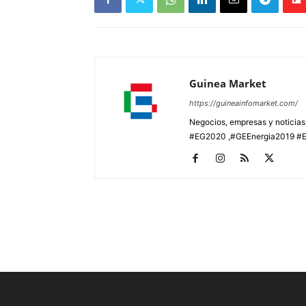
Guinea Market
https://guineainfomarket.com/
Negocios, empresas y noticia
#EG2020 ,#GEEnergia2019 #E