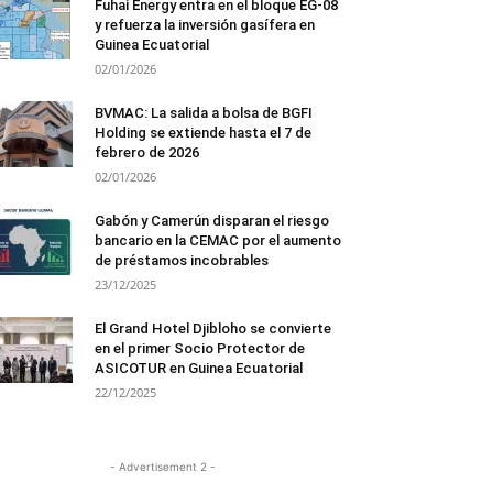
Fuhai Energy entra en el bloque EG-08
y refuerza la inversión gasífera en
Guinea Ecuatorial
02/01/2026
BVMAC: La salida a bolsa de BGFI
Holding se extiende hasta el 7 de
febrero de 2026
02/01/2026
Gabón y Camerún disparan el riesgo
bancario en la CEMAC por el aumento
de préstamos incobrables
23/12/2025
El Grand Hotel Djibloho se convierte
en el primer Socio Protector de
ASICOTUR en Guinea Ecuatorial
22/12/2025
- Advertisement 2 -