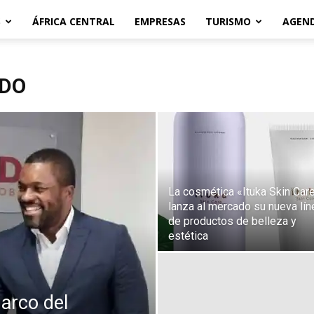
S
ÁFRICA CENTRAL
EMPRESAS
TURISMO
AGEN
ADO
La cosmética «Ituka Skin Car
lanza al mercado su nueva lín
de productos de belleza y
estética
marco del