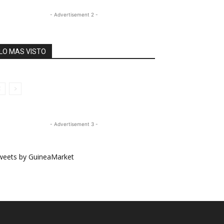
- Advertisement 2 -
LO MAS VISTO
- Advertisement 3 -
weets by GuineaMarket