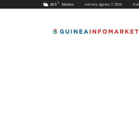
C
26.5
viernes, agosto 7, 2026
Pub
Malabo
guineainfomarket.co