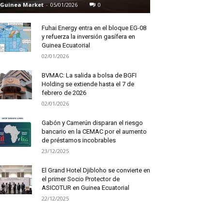
Guinea Market
-
05/01/2026
0
Fuhai Energy entra en el bloque EG-08
y refuerza la inversión gasífera en
Guinea Ecuatorial
02/01/2026
BVMAC: La salida a bolsa de BGFI
Holding se extiende hasta el 7 de
febrero de 2026
02/01/2026
Gabón y Camerún disparan el riesgo
bancario en la CEMAC por el aumento
de préstamos incobrables
23/12/2025
El Grand Hotel Djibloho se convierte en
el primer Socio Protector de
ASICOTUR en Guinea Ecuatorial
22/12/2025