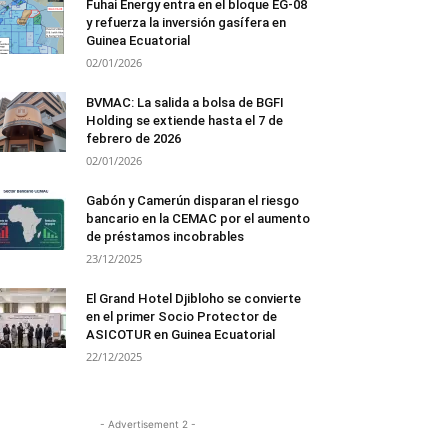
Fuhai Energy entra en el bloque EG-08
y refuerza la inversión gasífera en
Guinea Ecuatorial
02/01/2026
BVMAC: La salida a bolsa de BGFI
Holding se extiende hasta el 7 de
febrero de 2026
02/01/2026
Gabón y Camerún disparan el riesgo
bancario en la CEMAC por el aumento
de préstamos incobrables
23/12/2025
El Grand Hotel Djibloho se convierte
en el primer Socio Protector de
ASICOTUR en Guinea Ecuatorial
22/12/2025
- Advertisement 2 -