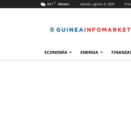
C
24.1
sábado, agosto 8, 2026
Publ
Malabo
guineainfomarket.c
ECONOMÍA
ENERGIA
FINANZA