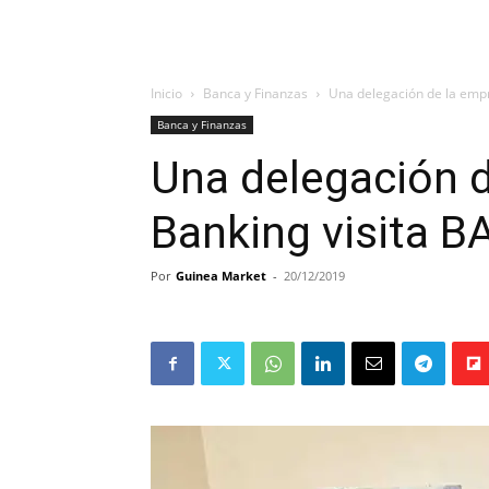
Inicio
Banca y Finanzas
Una delegación de la emp
Banca y Finanzas
Una delegación 
Banking visita 
Por
Guinea Market
-
20/12/2019