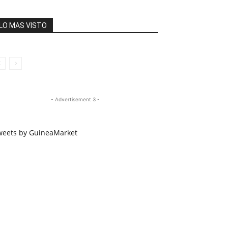
LO MAS VISTO
- Advertisement 3 -
weets by GuineaMarket