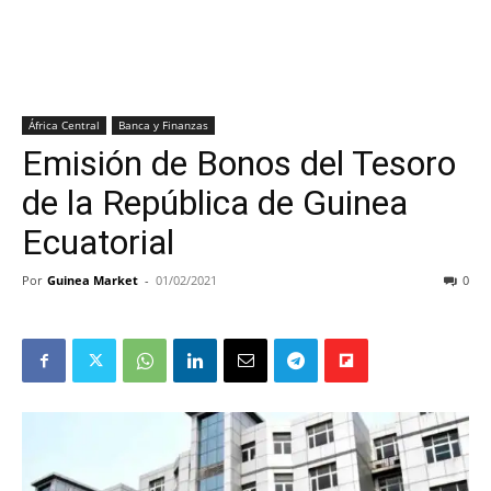
África Central
Banca y Finanzas
Emisión de Bonos del Tesoro
de la República de Guinea
Ecuatorial
Por
Guinea Market
-
01/02/2021
0