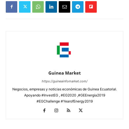
Guinea Market
https://guineainfomarket.com/
Negocios, empresas y noticias económicas de Guinea Ecuatorial.
Apoyando #InvestEG , #EG2020 ,#GEEnergia2019
#EGChallenge #YearofEnergy2019