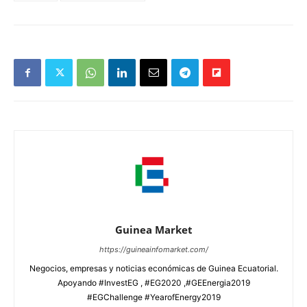
Guinea Market
https://guineainfomarket.com/
Negocios, empresas y noticias económicas de Guinea Ecuatorial.
Apoyando #InvestEG , #EG2020 ,#GEEnergia2019
#EGChallenge #YearofEnergy2019