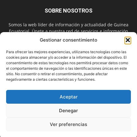
SOBRE NOSOTROS
Somos la web líder de información y actualidad de Guinea
Ecuatorial. Únete a nuestra red de servicios e información
digital también en las redes sociales.
Gestionar consentimiento
Contáctanos:
info@guineainfomarket.com
Para ofrecer las mejores experiencias, utilizamos tecnologías como las
cookies para almacenar y/o acceder a la información del dispositivo. El
consentimiento de estas tecnologías nos permitirá procesar datos como
el comportamiento de navegación o las identificaciones únicas en este
SÍGUENOS
sitio. No consentir o retirar el consentimiento, puede afectar
negativamente a ciertas características y funciones.
Aceptar
Denegar
Contactar
Publicidad
Asóciate
Aviso Legal
Política de Cookies
Privacidad
Suscríbete
Ver preferencias
© Copyright 2010. Un servicio de
GUINEAMARKET.NET