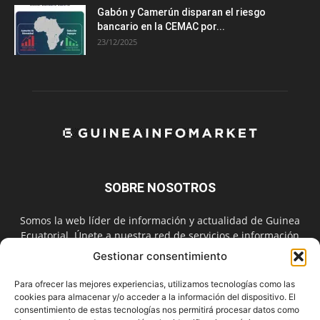
Gabón y Camerún disparan el riesgo
bancario en la CEMAC por...
23/12/2025
SOBRE NOSOTROS
Somos la web líder de información y actualidad de Guinea
Ecuatorial. Únete a nuestra red de servicios e información
digital también en las redes sociales.
Gestionar consentimiento
Contáctanos:
info@guineainfomarket.com
Para ofrecer las mejores experiencias, utilizamos tecnologías como las
cookies para almacenar y/o acceder a la información del dispositivo. El
consentimiento de estas tecnologías nos permitirá procesar datos como