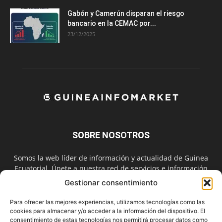
Gabón y Camerún disparan el riesgo
bancario en la CEMAC por...
23/12/2025
SOBRE NOSOTROS
Somos la web líder de información y actualidad de Guinea
Ecuatorial. Únete a nuestra red de servicios e información
digital también en las redes sociales.
Gestionar consentimiento
Contáctanos:
info@guineainfomarket.com
Para ofrecer las mejores experiencias, utilizamos tecnologías como las
cookies para almacenar y/o acceder a la información del dispositivo. El
consentimiento de estas tecnologías nos permitirá procesar datos como