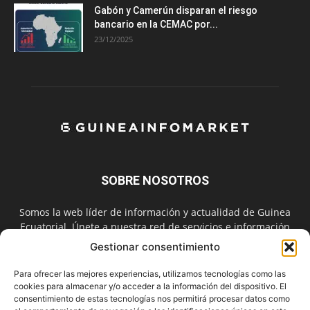
Gabón y Camerún disparan el riesgo
bancario en la CEMAC por...
23/12/2025
SOBRE NOSOTROS
Somos la web líder de información y actualidad de Guinea
Ecuatorial. Únete a nuestra red de servicios e información
digital también en las redes sociales.
Gestionar consentimiento
Contáctanos:
info@guineainfomarket.com
Para ofrecer las mejores experiencias, utilizamos tecnologías como las
cookies para almacenar y/o acceder a la información del dispositivo. El
consentimiento de estas tecnologías nos permitirá procesar datos como