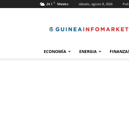
C
24.1
sábado, agosto 8, 2026
Publ
Malabo
guineainfomarket.c
ECONOMÍA
ENERGIA
FINANZA