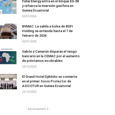
Fuhai Energy entra en el bloque EG-08
y refuerza la inversión gasífera en
Guinea Ecuatorial
02/01/2026
BVMAC: La salida a bolsa de BGFI
Holding se extiende hasta el 7 de
febrero de 2026
02/01/2026
Gabón y Camerún disparan el riesgo
bancario en la CEMAC por el aumento
de préstamos incobrables
23/12/2025
El Grand Hotel Djibloho se convierte
en el primer Socio Protector de
ASICOTUR en Guinea Ecuatorial
22/12/2025
- Advertisement 2 -