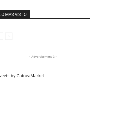
LO MAS VISTO
- Advertisement 3 -
weets by GuineaMarket