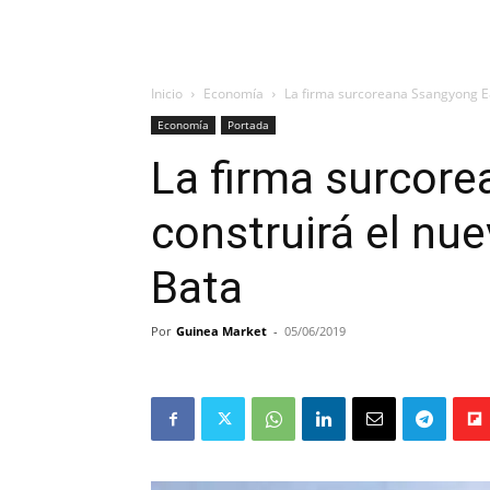
Inicio
Economía
La firma surcoreana Ssangyong E
Economía
Portada
La firma surcor
construirá el nu
Bata
Por
Guinea Market
-
05/06/2019