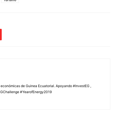
s económicas de Guinea Ecuatorial. Apoyando #InvestEG ,
GChallenge #YearofEnergy2019