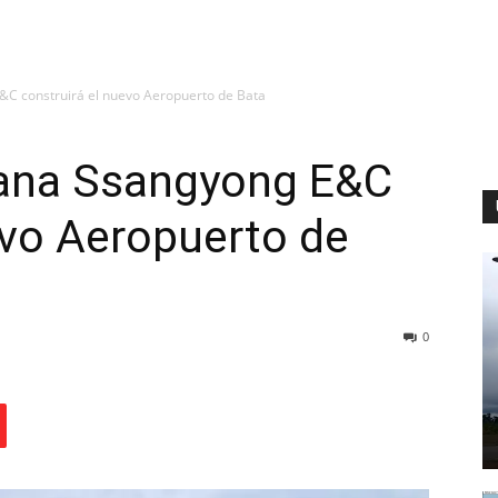
&C construirá el nuevo Aeropuerto de Bata
eana Ssangyong E&C
evo Aeropuerto de
0