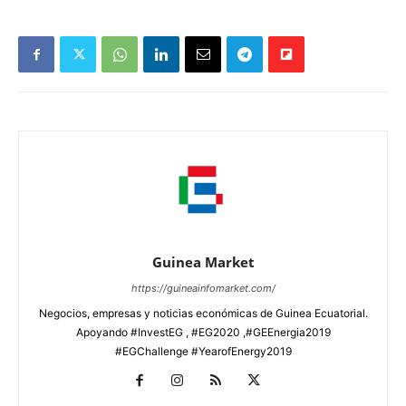
Guinea Market
https://guineainfomarket.com/
Negocios, empresas y noticias económicas de Guinea Ecuatorial.
Apoyando #InvestEG , #EG2020 ,#GEEnergia2019
#EGChallenge #YearofEnergy2019