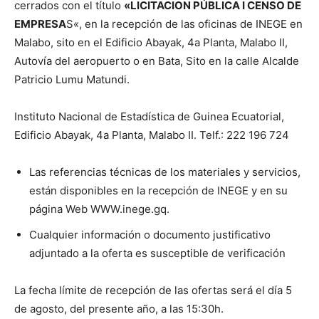
cerrados
con el
título
«
LICITACION
PÚBLICA
I
CENSO
DE
EMPRES
A
S
«
,
en
la
recepción
de
las
oficinas
de
INEGE
en
Malabo
,
sito
en
el
Edificio
Abayak
,
4a
Planta
,
Malabo
II
,
Autovía
del
aeropuerto
o
en
B
ata
,
Sito
en
la
calle
Alcalde
Patricio
Lumu
Matundi
.
Instituto
Nacional
de
Estadística
de
Guinea
Ecuatorial
,
Edificio Abayak
,
4a
Planta
,
Malabo
II
.
Telf
.
:
222
196
724
Las
referencias
técnicas de
los
materiales
y
servicios
,
están
disponibles
en
la
recepción
de
INEGE
y
en
su
página Web
WWW
.
inege
.
g
q
.
Cualquier
información
o
documento
justificativo
adjuntado
a
la
oferta
es
susceptible de
verificación
La
fecha
límite
de
recepción
de
las
ofertas
será
el
día
5
de
agosto
,
del
presente
año
,
a
las
15
:
30h
.