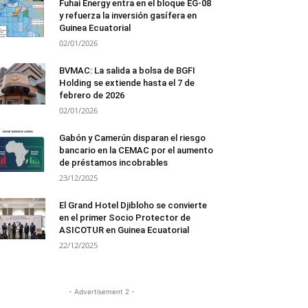
Fuhai Energy entra en el bloque EG-08
y refuerza la inversión gasífera en
Guinea Ecuatorial
02/01/2026
BVMAC: La salida a bolsa de BGFI
Holding se extiende hasta el 7 de
febrero de 2026
02/01/2026
Gabón y Camerún disparan el riesgo
bancario en la CEMAC por el aumento
de préstamos incobrables
23/12/2025
El Grand Hotel Djibloho se convierte
en el primer Socio Protector de
ASICOTUR en Guinea Ecuatorial
22/12/2025
- Advertisement 2 -