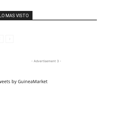
LO MAS VISTO
- Advertisement 3 -
weets by GuineaMarket