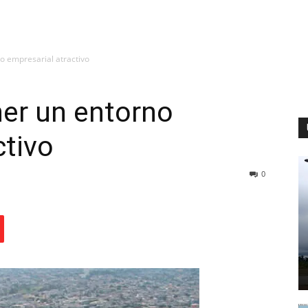
o empresarial atractivo
ner un entorno
ctivo
0