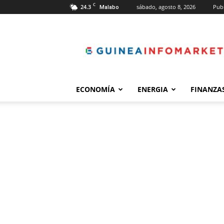
C
24.3
sábado, agosto 8, 2026
Publ
Malabo
guineainfomarket.c
ECONOMÍA
ENERGIA
FINANZA