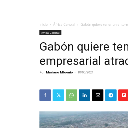
Inicio
África Central
Gabón quiere tener un entorn
África Central
Gabón quiere te
empresarial atra
Por
Mariano Mbomio
-
10/05/2021