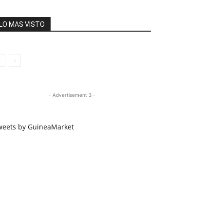
LO MAS VISTO
- Advertisement 3 -
weets by GuineaMarket