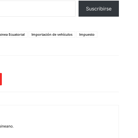
Suscribirse
inea Ecuatorial
Importación de vehículos
Impuesto
uineano.