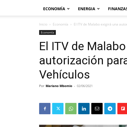
ECONOMÍA
ENERGIA
FINANZA
Inicio
Economía
El ITV de Malabo exigirá una auto
Economía
El ITV de Malabo
autorización par
Vehículos
Por
Mariano Mbomio
-
02/06/2021