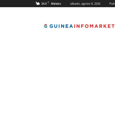
C
24.5
sábado, agosto 8, 2026
Publ
Malabo
guineainfomarket.c