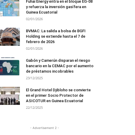
Fuhai Energy entra en el bloque EG-08
y refuerza la inversión gasífera en
Guinea Ecuatorial
02/01/2026
BVMAC: La salida a bolsa de BGFI
Holding se extiende hasta el 7 de
febrero de 2026
02/01/2026
Gabón y Camerún disparan el riesgo
bancario en la CEMAC por el aumento
de préstamos incobrables
23/12/2025
El Grand Hotel Djibloho se convierte
en el primer Socio Protector de
ASICOTUR en Guinea Ecuatorial
22/12/2025
- Advertisement 2 -