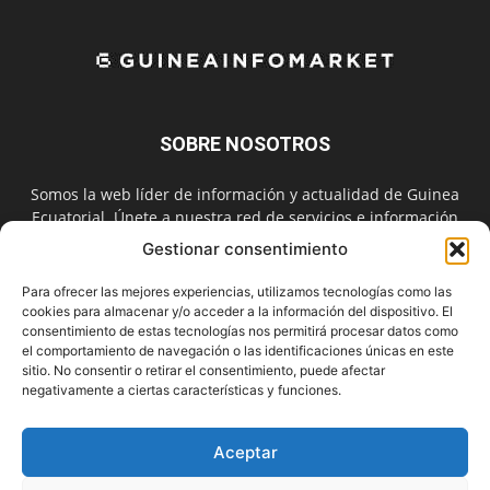
SOBRE NOSOTROS
Somos la web líder de información y actualidad de Guinea
Ecuatorial. Únete a nuestra red de servicios e información
digital también en las redes sociales.
Gestionar consentimiento
Contáctanos:
info@guineainfomarket.com
Para ofrecer las mejores experiencias, utilizamos tecnologías como las
cookies para almacenar y/o acceder a la información del dispositivo. El
consentimiento de estas tecnologías nos permitirá procesar datos como
el comportamiento de navegación o las identificaciones únicas en este
SÍGUENOS
sitio. No consentir o retirar el consentimiento, puede afectar
negativamente a ciertas características y funciones.
Aceptar