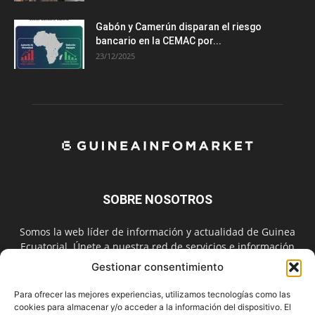
Gabón y Camerún disparan el riesgo
bancario en la CEMAC por...
23/12/2025
SOBRE NOSOTROS
Somos la web líder de información y actualidad de Guinea
Ecuatorial. Únete a nuestra red de servicios e información
digital también en las redes sociales.
Gestionar consentimiento
Contáctanos:
info@guineainfomarket.com
Para ofrecer las mejores experiencias, utilizamos tecnologías como las
cookies para almacenar y/o acceder a la información del dispositivo. El