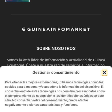
SOBRE NOSOTROS
Somos la web líder de información y actualidad de Guinea
Ecuatorial. Únete a nuestra red de servicios e información
digital también en las redes sociales.
Gestionar consentimiento
Contáctanos:
info@guineainfomarket.com
Para ofrecer las mejores experiencias, utilizamos tecnologías como las
cookies para almacenar y/o acceder a la información del dispositivo. El
consentimiento de estas tecnologías nos permitirá procesar datos como
el comportamiento de navegación o las identificaciones únicas en este
SÍGUENOS
sitio. No consentir o retirar el consentimiento, puede afectar
negativamente a ciertas características y funciones.