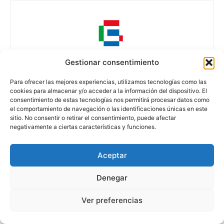
Gestionar consentimiento
Guinea Market
Para ofrecer las mejores experiencias, utilizamos tecnologías como las
https://guineainfomarket.com/
cookies para almacenar y/o acceder a la información del dispositivo. El
consentimiento de estas tecnologías nos permitirá procesar datos como
Negocios, empresas y noticias económicas de Guinea Ecuatorial.
el comportamiento de navegación o las identificaciones únicas en este
Apoyando #InvestEG , #EG2020 ,#GEEnergia2019
sitio. No consentir o retirar el consentimiento, puede afectar
#EGChallenge #YearofEnergy2019
negativamente a ciertas características y funciones.
Aceptar
Denegar
Artículos relacionados
Más del autor
Ver preferencias
Fuhai Energy entra en el bloque EG-08
y refuerza la inversión gasífera en