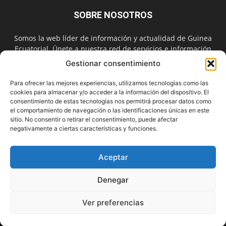
SOBRE NOSOTROS
Somos la web líder de información y actualidad de Guinea
Ecuatorial. Únete a nuestra red de servicios e información
digital también en las redes sociales.
Gestionar consentimiento
Contáctanos:
info@guineainfomarket.com
Para ofrecer las mejores experiencias, utilizamos tecnologías como las
cookies para almacenar y/o acceder a la información del dispositivo. El
consentimiento de estas tecnologías nos permitirá procesar datos como
el comportamiento de navegación o las identificaciones únicas en este
SÍGUENOS
sitio. No consentir o retirar el consentimiento, puede afectar
negativamente a ciertas características y funciones.
Aceptar
Denegar
Contactar
Publicidad
Asóciate
Aviso Legal
Política de Cookies
Privacidad
Suscríbete
Ver preferencias
© Copyright 2010. Un servicio de
GUINEAMARKET.NET