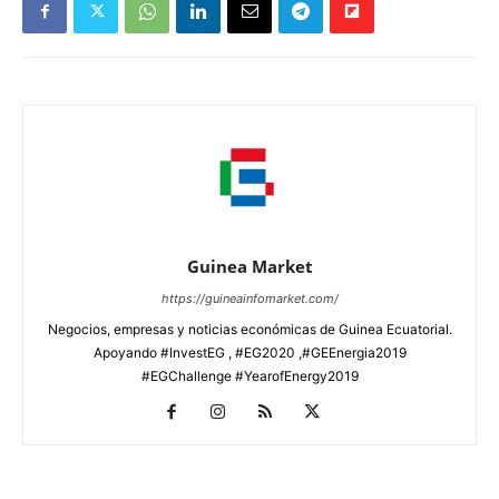
Guinea Market
https://guineainfomarket.com/
Negocios, empresas y noticias económicas de Guinea Ecuatorial.
Apoyando #InvestEG , #EG2020 ,#GEEnergia2019
#EGChallenge #YearofEnergy2019