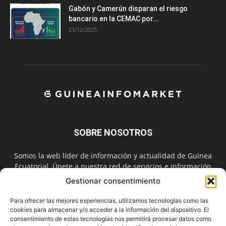
Gabón y Camerún disparan el riesgo
bancario en la CEMAC por...
23/12/2025
SOBRE NOSOTROS
Somos la web líder de información y actualidad de Guinea
Ecuatorial. Únete a nuestra red de servicios e información
digital también en las redes sociales.
Gestionar consentimiento
Contáctanos:
info@guineainfomarket.com
Para ofrecer las mejores experiencias, utilizamos tecnologías como las
cookies para almacenar y/o acceder a la información del dispositivo. El
consentimiento de estas tecnologías nos permitirá procesar datos como