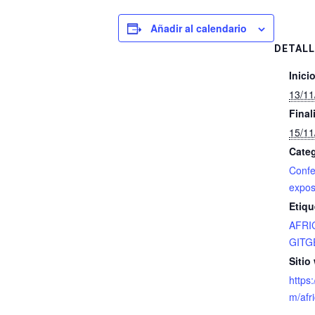
Añadir al calendario
DETALL
Inicio
13/11
Final
15/11
Categ
Confe
expos
Etiqu
AFR
GITG
Sitio
https
m/afr