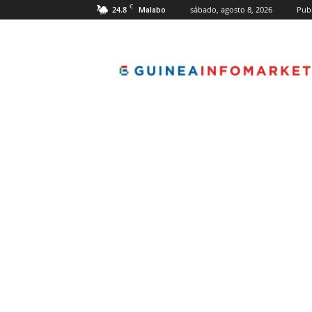
C
24.8
sábado, agosto 8, 2026
Publ
Malabo
guineainfomarket.c