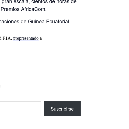
 gran escala, cientos de horas de
os Premios AfricaCom.
icaciones de Guinea Ecuatorial.
nd F1A.
#representado
a
m
Suscribirse