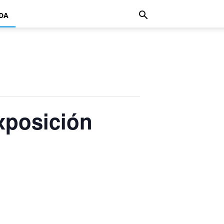
DA
xposición