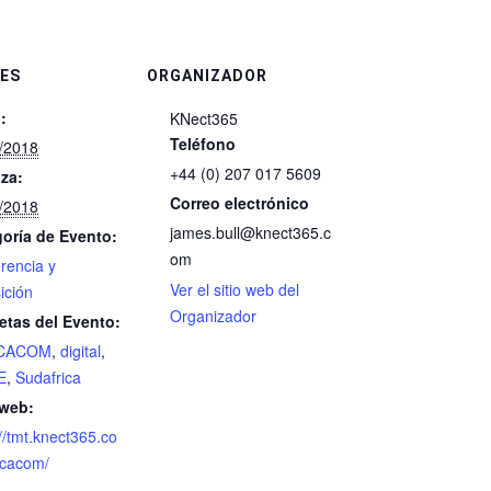
ES
ORGANIZADOR
:
KNect365
Teléfono
/2018
+44 (0) 207 017 5609
iza:
Correo electrónico
/2018
james.bull@knect365.c
oría de Evento:
om
rencia y
Ver el sitio web del
ición
Organizador
etas del Evento:
ICACOM
,
digital
,
E
,
Sudafrica
 web:
://tmt.knect365.co
icacom/