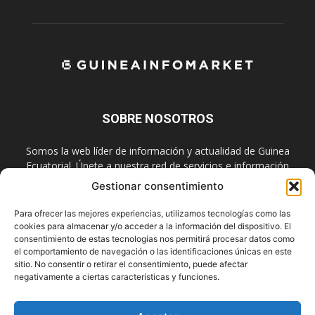
SOBRE NOSOTROS
Somos la web líder de información y actualidad de Guinea
Ecuatorial. Únete a nuestra red de servicios e información
digital también en las redes sociales.
Gestionar consentimiento
Contáctanos:
info@guineainfomarket.com
Para ofrecer las mejores experiencias, utilizamos tecnologías como las
cookies para almacenar y/o acceder a la información del dispositivo. El
consentimiento de estas tecnologías nos permitirá procesar datos como
el comportamiento de navegación o las identificaciones únicas en este
SÍGUENOS
sitio. No consentir o retirar el consentimiento, puede afectar
negativamente a ciertas características y funciones.