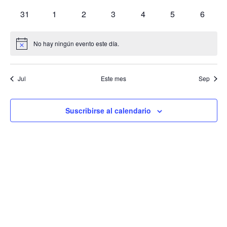
Evento
eventos
eventos
eventos
eventos
eventos
eventos
eventos
0
0
0
0
0
0
0
31
1
2
3
4
5
6
eventos
eventos
eventos
eventos
eventos
eventos
evento
No hay ningún evento este día.
Aviso
Jul
Este mes
Sep
Suscribirse al calendario