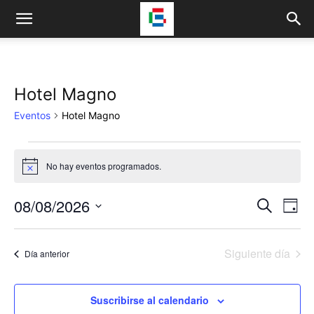
Hotel Magno
Eventos
Hotel Magno
Eventos
No hay eventos programados.
Aviso
en
08/08/2026
Na
08/08/2026
Navega
Buscar
Día
de
Selecciona
de
la
vis
Siguiente día
fecha.
Día anterior
búsqu
de
y
Eve
Suscribirse al calendario