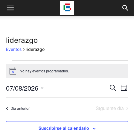
liderazgo
Eventos
liderazgo
Eventos
No hay eventos programados.
Aviso
en
07/08/2026
Na
07/08/2026
Navega
Buscar
Día
de
Selecciona
de
la
vis
Siguiente día
fecha.
Día anterior
búsqu
de
y
Eve
Suscribirse al calendario