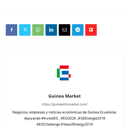
Guinea Market
https://guineainfomarket.com/
Negocios, empresas y noticias económicas de Guinea Ecuatorial.
Apoyando #InvestEG , #EG2020 ,#GEEnergia2019
#EGChallenge #YearofEnergy2019