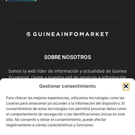
SOBRE NOSOTROS
Somos la web líder de información y actualidad de Guinea
Ecuatorial. Únete a nuestra red de servicios e información
digital también en las redes sociales.
Gestionar consentimiento
Contáctanos:
info@guineainfomarket.com
Para ofrecer las mejores experiencias, utilizamos tecnologías como las
cookies para almacenar y/o acceder a la información del dispositivo. El
consentimiento de estas tecnologías nos permitirá procesar datos como
el comportamiento de navegación o las identificaciones únicas en este
SÍGUENOS
sitio. No consentir o retirar el consentimiento, puede afectar
negativamente a ciertas características y funciones.